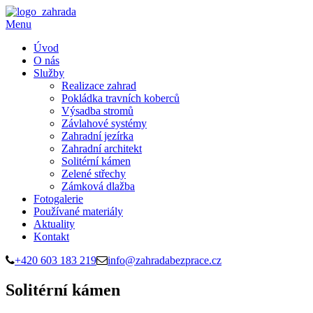
Menu
Úvod
O nás
Služby
Realizace zahrad
Pokládka travních koberců
Výsadba stromů
Závlahové systémy
Zahradní jezírka
Zahradní architekt
Solitérní kámen
Zelené střechy
Zámková dlažba
Fotogalerie
Používané materiály
Aktuality
Kontakt
+420 603 183 219
info@zahradabezprace.cz
Solitérní kámen